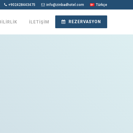
+902428443475
info@zinbadhotel.com
Türkçe
REZERVASYON
İLİRLİK
İLETİŞİM