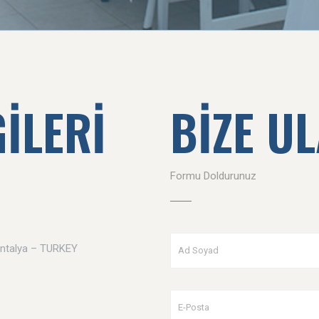
GİLERİ
BİZE U
Formu Doldurunuz
Antalya – TURKEY